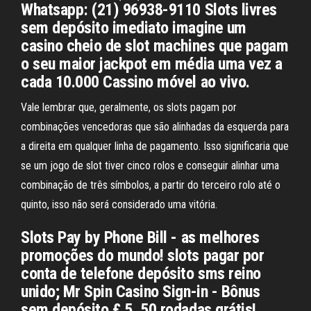
Whatsapp: (21) 96938-9110 Slots livres
sem depósito imediato imagine um
casino cheio de slot machines que pagam
o seu maior jackpot em média uma vez a
cada 10.000 Cassino móvel ao vivo.
Vale lembrar que, geralmente, os slots pagam por
combinações vencedoras que são alinhadas da esquerda para
a direita em qualquer linha de pagamento. Isso significaria que
se um jogo de slot tiver cinco rolos e conseguir alinhar uma
combinação de três símbolos, a partir do terceiro rolo até o
quinto, isso não será considerado uma vitória.
Slots Pay by Phone Bill - as melhores
promoções do mundo! slots pagar por
conta de telefone depósito sms reino
unido; Mr Spin Casino Sign-in - Bônus
sem depósito £ 5, 50 rodadas grátis!