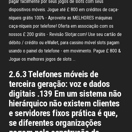
pagar facilmente por seus jogos de slots com seus
dispositivos móveis. Jogue até £ 800 em créditos de caça-
níqueis grátis 100% - Aproveite as MELHORES máquinas
caça-níqueis por telefone! Oferta em associação com os
nossos £ 200 grátis - Revisão Slotjar.com! Use seu cartão de
débito / crédito ou eWallet, para cassino móvel slots pagam
usando o painel do telefone - em movimento. Pague £ 800 &
Jogue os melhores jogos de slots …
2.6.3 Telefones móveis de
terceira geração: voz e dados
digitais .139 Em um sistema não
hierárquico não existem clientes
e servidores fixos prática é que,
se diferentes organizações