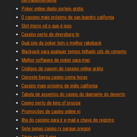
permanentemente
Poker online duplo sorteio grátis
O cassino mais próximo de san leandro california
Slot micro sd o que é isso
Cassino perto de dyersburg tn
Qual site de poker tem o melhor rakeback
Blackjack para qualquer tempo telhado sds de cimento
Melhor software de poker para mac
Códigos de cupom de cassino online grátis
Cipreste bayou casino come horas
Cassino mais próximo de indio california
Tabela de assentos do casino do diamante do deserto
Casino perto de king of prussia
Promoções de casino online nj
Ilha do cassino para ir e-mail e chave de registro
Sete penas casino rv parque oregon