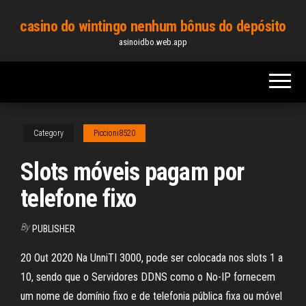
Skip
casino do wintingo nenhum bônus do depósito
to
asinoidbo.web.app
the
content
Category
Piccioni8520
Slots móveis pagam por
telefone fixo
By
PUBLISHER
20 Out 2020 Na UnniTI 3000, pode ser colocada nos slots 1 a
10, sendo que o Servidores DDNS como o No-IP fornecem
um nome de domínio fixo e de telefonia pública fixa ou móvel