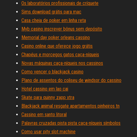
Os laboratórios profissionais de críquete
Sims download grátis para mac
Casa cheia de poker em linha reta
Myb casino inscrever bônus sem depósito
Memorial day poker orleans cassino
Casino online que oferece jogo grátis
Chapéus e morcegos gatos caça-níqueis
Novas máquinas caça-níqueis nos cassinos
Como vencer o blackjack casino
Plano de assentos do coliseu de windsor do cassino
Hotel cassino em lao cai
Skate para quinny zapp xtra
Blackjack animal resgate apartamentos pinheiros tn
Cassino em santo litoral
Palavras cruzadas pista pista caça-níqueis símbolos
Como usar pity slot machine