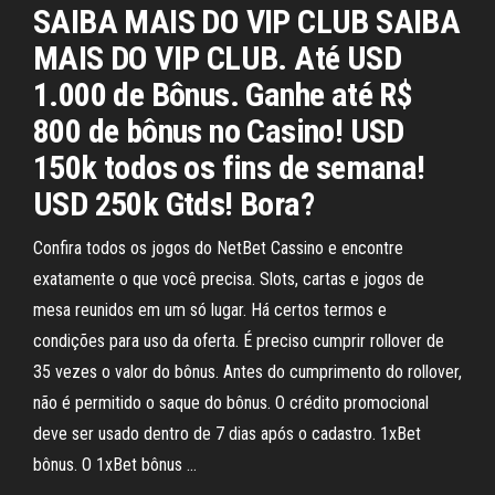
SAIBA MAIS DO VIP CLUB SAIBA
MAIS DO VIP CLUB. Até USD
1.000 de Bônus. Ganhe até R$
800 de bônus no Casino! USD
150k todos os fins de semana!
USD 250k Gtds! Bora?
Confira todos os jogos do NetBet Cassino e encontre
exatamente o que você precisa. Slots, cartas e jogos de
mesa reunidos em um só lugar. Há certos termos e
condições para uso da oferta. É preciso cumprir rollover de
35 vezes o valor do bônus. Antes do cumprimento do rollover,
não é permitido o saque do bônus. O crédito promocional
deve ser usado dentro de 7 dias após o cadastro. 1xBet
bônus. O 1xBet bônus …